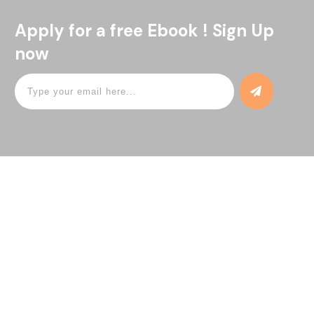
Apply for a free Ebook ! Sign Up
now
RS Fathma Medika - PT Hidup Makmur
Sejahtera
Jl. Raya Pendopo No. 45, Sembayat, Manyar, Gresik, Jawa
Timur
(031) 3943500