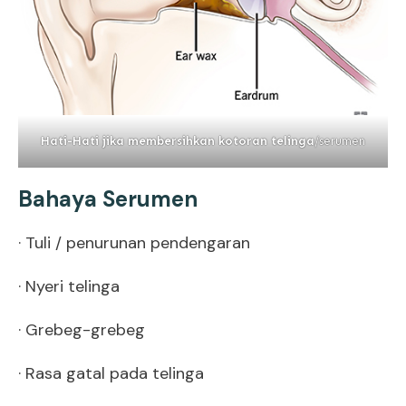
Hati-Hati jika membersihkan kotoran telinga
/serumen
Bahaya Serumen
· Tuli / penurunan pendengaran
· Nyeri telinga
· Grebeg-grebeg
· Rasa gatal pada telinga